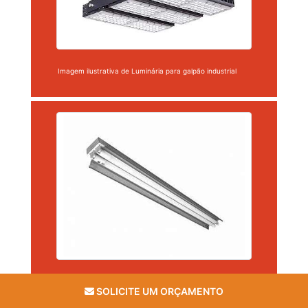
Imagem ilustrativa de Luminária para galpão industrial
Imagem ilustrativa de Luminária para galpão industrial
SOLICITE UM ORÇAMENTO