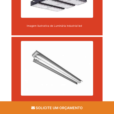
Imagem ilustrativa de Luminária industrial led
Imagem ilustrativa de Luminária industrial led
SOLICITE UM ORÇAMENTO