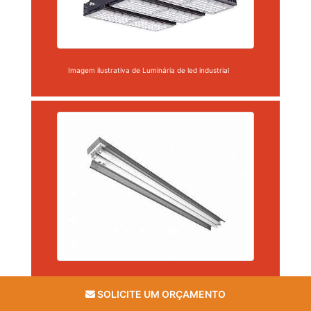
Imagem ilustrativa de Luminária de led industrial
Imagem ilustrativa de Luminária de led industrial
SOLICITE UM ORÇAMENTO