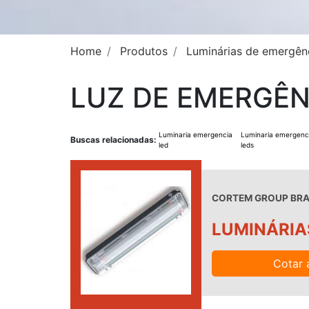
Home
Produtos
Luminárias de emergênc
LUZ DE EMERGÊN
Luminaria emergencia
Luminaria emergenc
Buscas relacionadas:
led
leds
CORTEM GROUP BRAS
LUMINÁRIA
Cotar 